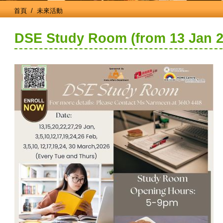
首頁
/ 未來活動
DSE Study Room (from 13 Jan 