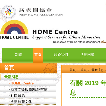
新聞
首頁
關於我們
活動回顧
首頁
首頁
/
首頁
/
最新消息
最新消息
有關 2019
›
HOME Centre
›
就業支援服務(職位空缺)
息
›
社區資源
›
少數族裔文化