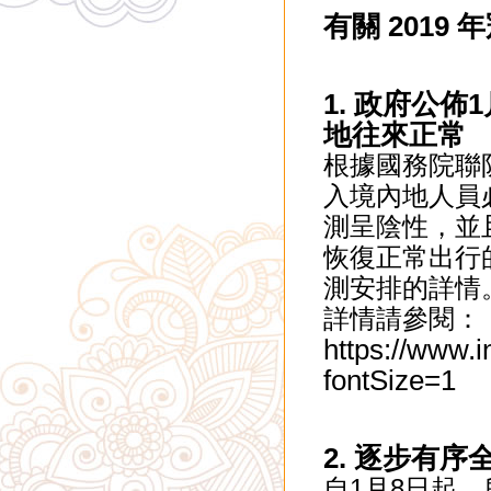
有關 2019 
1. 政府公
地往來正常
根據國務院聯
入境內地人員必
測呈陰性，並
恢復正常出行
測安排的詳情
詳情請參閱：
https://www.
fontSize=1
2. 逐步有
自1月8日起