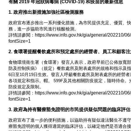
有關 2019 年冠狀病毒病 (COVID-19) 和疫苗的最新信息
1. 政府推出新措施加強社區檢測服務
政府宣布逐步推出一系列優化措施，為市民提供充足、優質、
務，進一步協助市民進行核酸檢測。
詳情請參閱：
https://www.info.gov.hk/gia/general/202210/
fontSize=1
2. 食環署提醒餐飲處所和預定處所的經營者、員工和顧客
食物環境衛生署（食環署）發言人表示，政府早前已公佈放寬
防及控制疾病》（規定）餐飲處所及附表處所的規格和指示及指示)(第5
6日至10月19日生效。發言人呼籲餐飲處所及附表處所的經營
各項規定和指示。帽。 599F及其他相關防疫規定，隨時待命
防疫規定及限制。
詳情請參閱：
https://www.info.gov.hk/gia/general/202210/
fontSize=1
3. 政府為持有醫療豁免證明的市民提供疑似問題的臨床評估
政府宣布了進一步的便利措施，以協助持有疑似違法醫生不遵守指南簽
療豁免證明的個人獲得適當的臨床評估，以確定他們是否適合